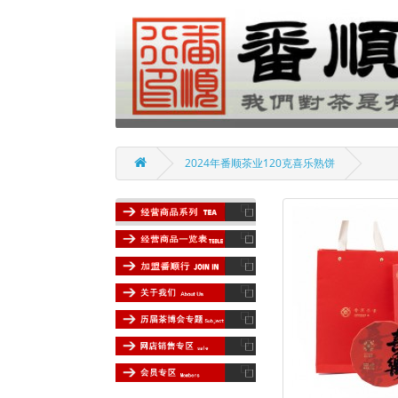
2024年番顺茶业120克喜乐熟饼