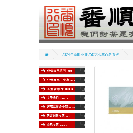
2024年番顺茶业250克和丰百龄青砖