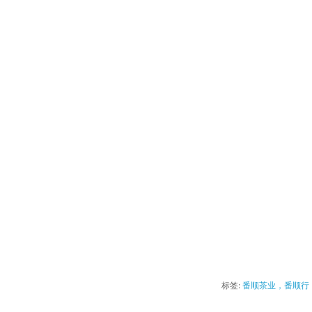
标签:
番顺茶业，番顺行