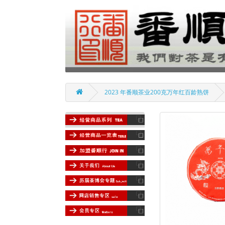
2023 年番顺茶业200克万年红百龄熟饼