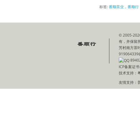
标签:
番顺茶业，番顺行
© 2005
有，并保留
芳村南方茶叶批
919064339
8940
ICP备案证书
技术支持：
友情支持：