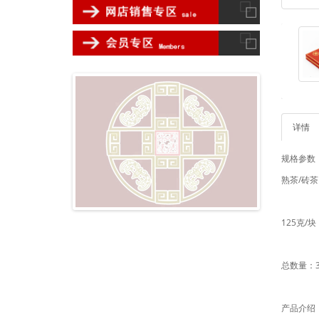
详情
规格参数
熟茶/砖茶
125克/块
总数量：3
产品介绍