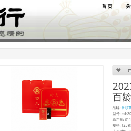
首 页
关
20
百
品牌:
番顺
型号: psh2
总产量: 311
规格: 125