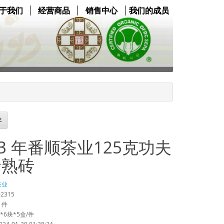
于我们
经营商品
销售中心
我们的成员
23 年番顺茶业125克功夫
龄熟砖
茶业
02315
 件
克*6块*5盒/件