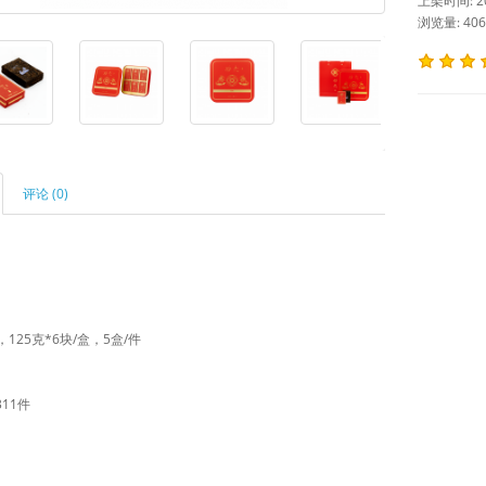
上架时间: 202
浏览量: 406
评论 (0)
，125克*6块/盒，5盒/件
11件