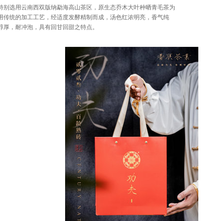
特别选用云南西双版纳勐海高山茶区，原生态乔木大叶种晒青毛茶为
用传统的加工工艺，经适度发酵精制而成，汤色红浓明亮，香气纯
醇厚，耐冲泡，具有回甘回甜之特点。