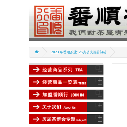
2023 年番顺茶业125克功夫百龄熟砖