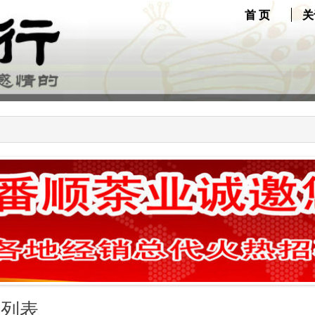
首 页
关
品列表