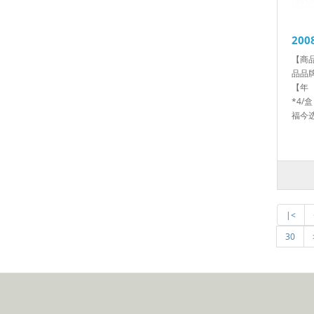
20
【商品
品品
【年 
*4/
福今选
|<
30