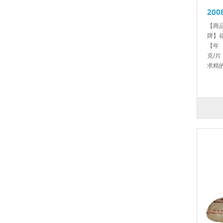
20
【商品
牌】
【年 
克/
求精