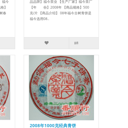
】福今
品品牌】福今茶业 【生产厂家】福今茶厂
规格】
【年 份】2008年 【商品规格】500
古树春
克/片 【商品介绍】 08年福今古树青饼是
福今选用08..
2008年1000克经典青饼