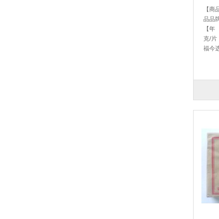
【商品
品品
【年 
克/片
福今选