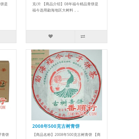
熟饼是
克/片 【商品介绍】08年福今精品青饼是
福今选用勐海地区大树料，..
2008年500克古树青饼
芽青饼
【商品名称】2008年500克古树青饼 【商