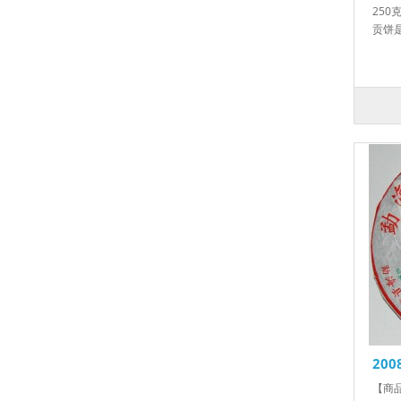
250
贡饼是
20
【商品