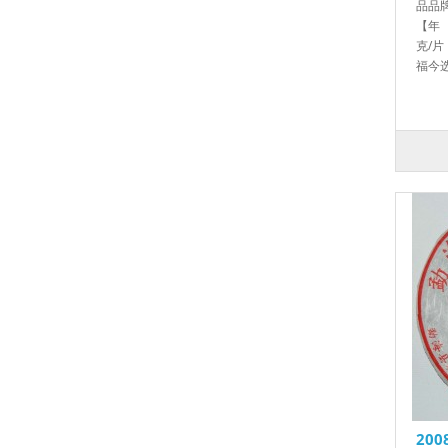
品品
【年 
克/片
福今选
20